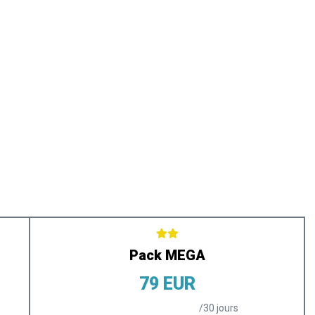
Se connecter
E SERVICES
CENTRE COMMERCIAL
Essai gratuit
Espace client
onsulting
Stark Négoce
Etes-vous déjà inscrit ?
E SERVICES
CENTRE COMMERCIAL
Pack MEGA
79 EUR
/30 jours