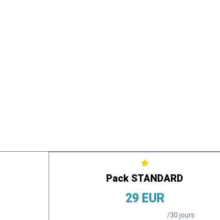
Accueil
Solutions
Parrainage
Tarifs
Blog
AUDIT, EXPERTISE
SOCIETE D
RECRUTEMENT
RH
Stark Comptabilité
Stark C
New
AUDIT, EXPERTISE
SOCIETE D
RECRUTEMENT
Pack STANDARD
29 EUR
/30 jours