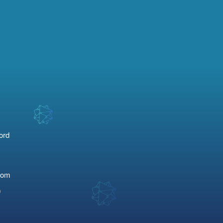
ord
com
0